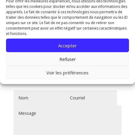
Pour offrir les meilleures expériences, nous utilisons des technologies
opportunités qui s’offrent à vous.
telles que les cookies pour stocker et/ou accéder aux informations des
appareils. Le fait de consentir à ces technologies nous permettra de
👉
Prenez contact dès maintenant en
traiter des données telles que le comportement de navigation ou les ID
remplissant le formulaire.
uniques sur ce site. Le fait de ne pas consentir ou de retirer son
À très bientôt !
consentement peut avoir un effet négatif sur certaines caractéristiques
et fonctions.
Accepter
Refuser
CONTACT
Voir les préférences
Alternative: