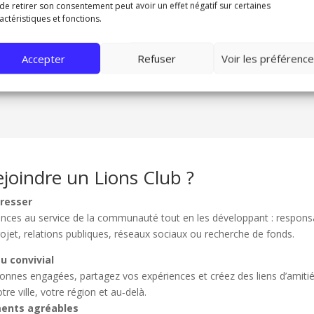
de retirer son consentement peut avoir un effet négatif sur certaines
actéristiques et fonctions.
Accepter
Refuser
Voir les préférenc
roit où je noue de nouvelles amitiés, je renforce mon réseau profession
ité. Je me sens utile. »
joindre un Lions Club ?
resser
ces au service de la communauté tout en les développant : responsab
rojet, relations publiques, réseaux sociaux ou recherche de fonds.
u convivial
nnes engagées, partagez vos expériences et créez des liens d’amitié
re ville, votre région et au‑delà.
ents agréables