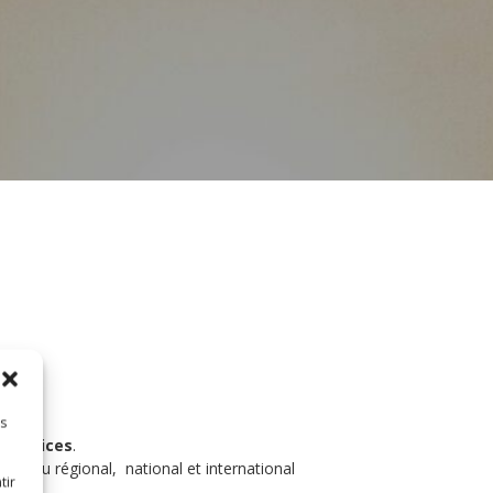
es
e
services
.
niveau régional, national et international
tir