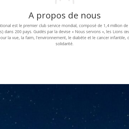
A propos de nous
ational
est le premier club service mondial, composé de 1,4 million 
dans 200 pays. Guidés par la devise « Nous servons », les Lions œ
r la vue, la faim, l'environnement, le diabète et le cancer infantile, 
solidarité
.