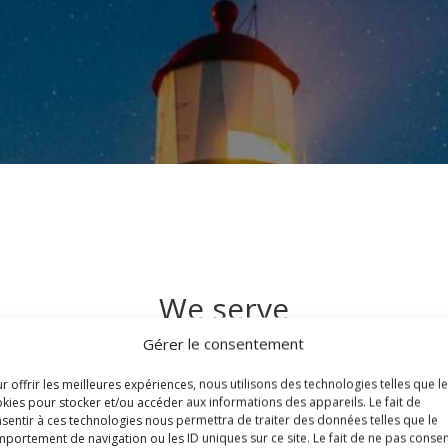
We serve
Gérer le consentement
r offrir les meilleures expériences, nous utilisons des technologies telles que l
kies pour stocker et/ou accéder aux informations des appareils. Le fait de
us rejoignez un Lions Club, vous rejoignez un réseau international d
sentir à ces technologies nous permettra de traiter des données telles que le
ommunautaires, vous contribuez à l’effort bénévole des Lions Clubs au 
portement de navigation ou les ID uniques sur ce site. Le fait de ne pas consen