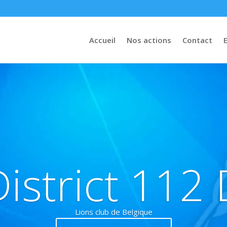
Accueil
Nos actions
Contact
Lecteur
vidéo
District 112 
Lions club de Belgique